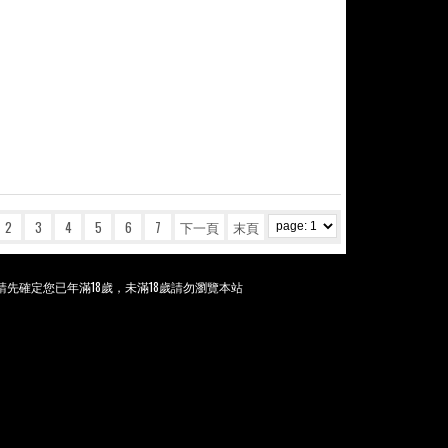
2
3
4
5
6
7
下一頁
末頁
先確定您已年滿18歲，未滿18歲請勿瀏覽本站