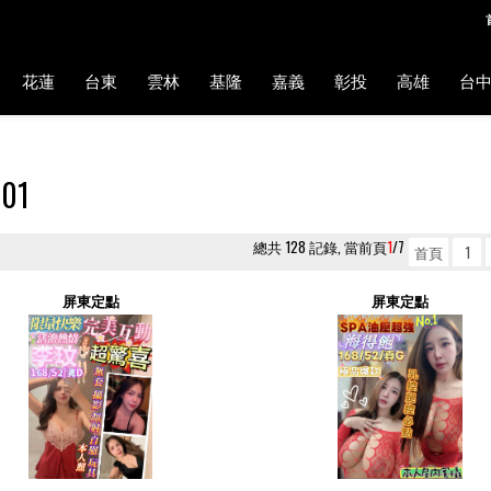
花蓮
台東
雲林
基隆
嘉義
彰投
高雄
台
01
總共 128 記錄, 當前頁
1
/7
首頁
1
屏東定點
屏東定點