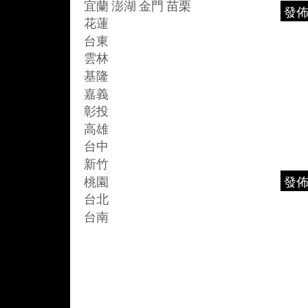
宜蘭 澎湖 金門 苗栗
發
花蓮
台東
雲林
基隆
嘉義
彰投
高雄
台中
新竹
桃園
發
台北
台南