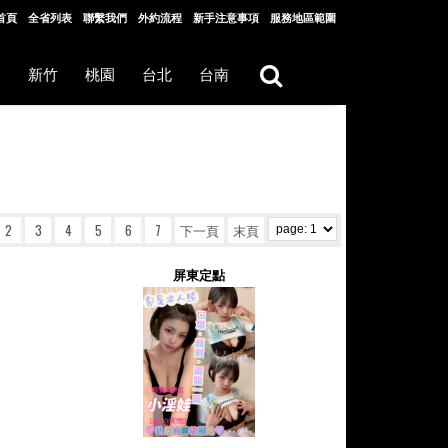
首頁
全省列表
聯繫我們
外約流程
新手注意事項
服務地區範圍
中
新竹
桃園
台北
台南
2
3
4
5
6
7
下一頁
末頁
屏東定點