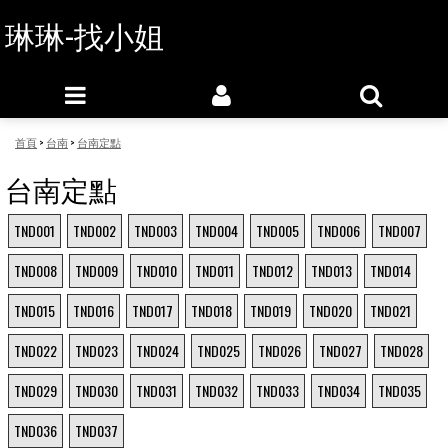
琳琳-找小姐
首頁
>
台南
>
台南定點
台南定點
TND001
TND002
TND003
TND004
TND005
TND006
TND007
TND008
TND009
TND010
TND011
TND012
TND013
TND014
TND015
TND016
TND017
TND018
TND019
TND020
TND021
TND022
TND023
TND024
TND025
TND026
TND027
TND028
TND029
TND030
TND031
TND032
TND033
TND034
TND035
TND036
TND037