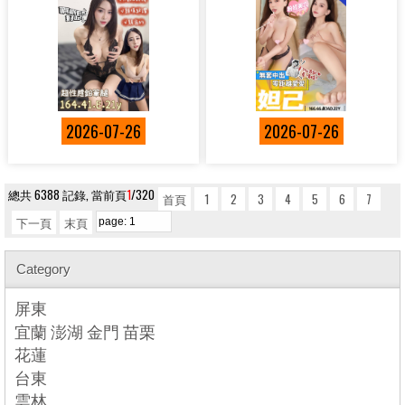
2026-07-26
2026-07-26
總共 6388 記錄, 當前頁
1
/320
首頁
1
2
3
4
5
6
7
下一頁
末頁
Category
屏東
宜蘭 澎湖 金門 苗栗
花蓮
台東
雲林