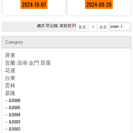
2024-10-07
2024-09-20
總共 12 記錄, 當前頁
1
/1
首頁
1
末頁
Category
屏東
宜蘭 澎湖 金門 苗栗
花蓮
台東
雲林
基隆
--
JLD006
--
JLD005
--
JLD004
--
JLD003
--
JLD002