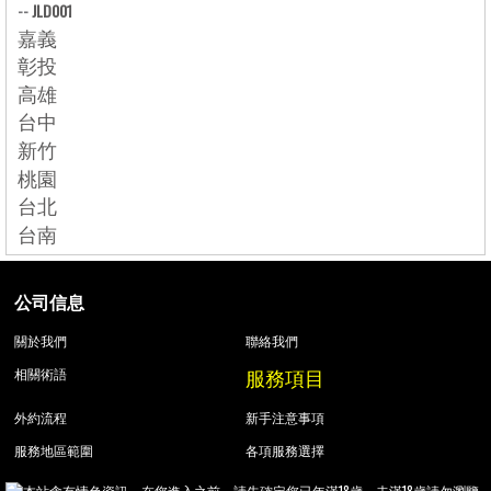
--
JLD001
嘉義
彰投
高雄
台中
新竹
桃園
台北
台南
公司信息
關於我們
聯絡我們
服務項目
相關術語
外約流程
新手注意事項
服務地區範圍
各項服務選擇
本站含有情色資訊，在您進入之前。請先確定您已年滿18歲，未滿18歲請勿瀏覽