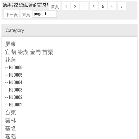
總共 722 記錄, 當前頁
1
/37
首頁
1
2
3
4
5
6
7
下一頁
末頁
Category
屏東
宜蘭 澎湖 金門 苗栗
花蓮
--
HLD006
--
HLD005
--
HLD004
--
HLD003
--
HLD002
--
HLD001
台東
雲林
基隆
嘉義