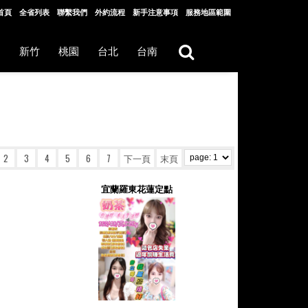
首頁
全省列表
聯繫我們
外約流程
新手注意事項
服務地區範圍
中
新竹
桃園
台北
台南
2
3
4
5
6
7
下一頁
末頁
宜蘭羅東花蓮定點