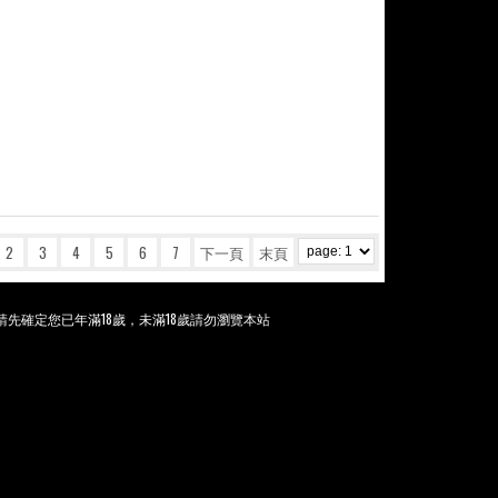
2
3
4
5
6
7
下一頁
末頁
先確定您已年滿18歲，未滿18歲請勿瀏覽本站