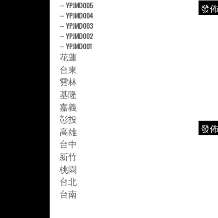
--
YPJMD005
發
--
YPJMD004
--
YPJMD003
--
YPJMD002
--
YPJMD001
花蓮
台東
雲林
基隆
嘉義
彰投
發
高雄
台中
新竹
桃園
台北
台南