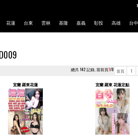
花蓮
台東
雲林
基隆
嘉義
彰投
高雄
台
D009
總共 142 記錄, 當前頁
1
/8
首頁
1
宜蘭 羅東花蓮
宜蘭 羅東 花蓮定點