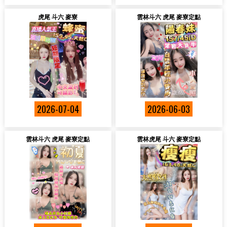
虎尾 斗六 麥寮
雲林斗六 虎尾 麥寮定點
2026-07-04
2026-06-03
雲林斗六 虎尾 麥寮定點
雲林虎尾 斗六 麥寮定點