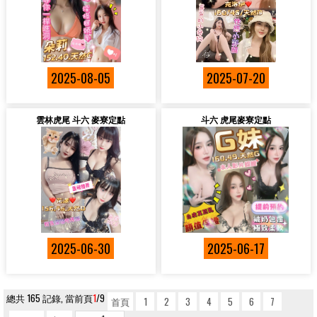
2025-08-05
2025-07-20
雲林虎尾 斗六 麥寮定點
斗六 虎尾麥寮定點
2025-06-30
2025-06-17
總共 165 記錄, 當前頁
1
/9
首頁
1
2
3
4
5
6
7