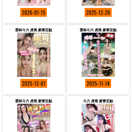
2026-01-15
2025-12-26
雲林斗六 虎尾 麥寮定點
雲林斗六 虎尾 麥寮定點
2025-12-07
2025-11-14
雲林斗六 虎尾 麥寮定點
斗六 虎尾 麥寮定點