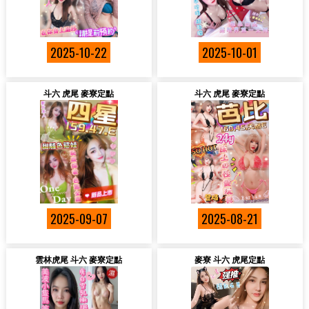
2025-10-22
2025-10-01
斗六 虎尾 麥寮定點
斗六 虎尾 麥寮定點
2025-09-07
2025-08-21
雲林虎尾 斗六 麥寮定點
麥寮 斗六 虎尾定點