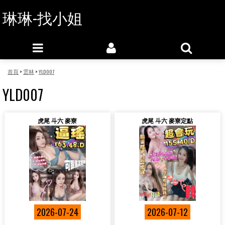
琳琳-找小姐
首頁
>
雲林
>
YLD007
YLD007
虎尾 斗六 麥寮
虎尾 斗六 麥寮定點
2026-07-24
2026-07-12