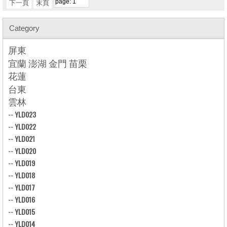
下一頁
末頁
Category
屏東
宜蘭 澎湖 金門 苗栗
花蓮
台東
雲林
--
YLD023
--
YLD022
--
YLD021
--
YLD020
--
YLD019
--
YLD018
--
YLD017
--
YLD016
--
YLD015
--
YLD014